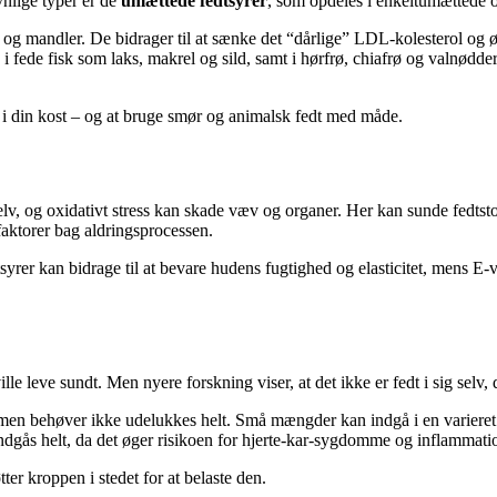
vnlige typer er de
umættede fedtsyrer
, som opdeles i enkeltumættede o
r og mandler. De bidrager til at sænke det “dårlige” LDL-kolesterol og
 fede fisk som laks, makrel og sild, samt i hørfrø, chiafrø og valnødd
er i din kost – og at bruge smør og animalsk fedt med måde.
selv, og oxidativt stress kan skade væv og organer. Her kan sunde fedtsto
aktorer bag aldringsprocessen.
yrer kan bidrage til at bevare hudens fugtighed og elasticitet, mens E-v
le leve sundt. Men nyere forskning viser, at det ikke er fedt i sig selv,
men behøver ikke udelukkes helt. Små mængder kan indgå i en varieret
undgås helt, da det øger risikoen for hjerte-kar-sygdomme og inflammati
ter kroppen i stedet for at belaste den.