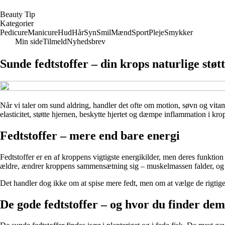
B
eauty
T
ip
Kategorier
Pedicure
Manicure
Hud
Hår
Syn
Smil
Mænd
Sport
Pleje
Smykker
Min side
Tilmeld
Nyhedsbrev
Sunde fedtstoffer – din krops naturlige støt
Når vi taler om sund aldring, handler det ofte om motion, søvn og vitami
elasticitet, støtte hjernen, beskytte hjertet og dæmpe inflammation i k
Fedtstoffer – mere end bare energi
Fedtstoffer er en af kroppens vigtigste energikilder, men deres funkti
ældre, ændrer kroppens sammensætning sig – muskelmassen falder, og hud
Det handler dog ikke om at spise mere fedt, men om at vælge de rigtige
De gode fedtstoffer – og hvor du finder dem