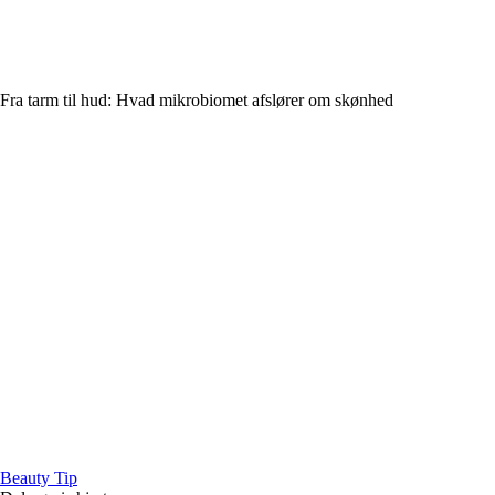
Fra tarm til hud: Hvad mikrobiomet afslører om skønhed
B
eauty
T
ip