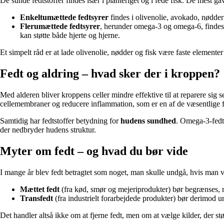
De sunde fedtstoffer findes især i planteriget og i fede fisk. De mest ga
Enkeltumættede fedtsyrer
findes i olivenolie, avokado, nødde
Flerumættede fedtsyrer
, herunder omega-3 og omega-6, findes i
kan støtte både hjerte og hjerne.
Et simpelt råd er at lade olivenolie, nødder og fisk være faste element
Fedt og aldring – hvad sker der i kroppen?
Med alderen bliver kroppens celler mindre effektive til at reparere sig 
cellemembraner og reducere inflammation, som er en af de væsentlige f
Samtidig har fedtstoffer betydning for
hudens sundhed
. Omega-3-fedts
der nedbryder hudens struktur.
Myter om fedt – og hvad du bør vide
I mange år blev fedt betragtet som noget, man skulle undgå, hvis man vil
Mættet fedt
(fra kød, smør og mejeriprodukter) bør begrænses, 
Transfedt
(fra industrielt forarbejdede produkter) bør derimod 
Det handler altså ikke om at fjerne fedt, men om at vælge kilder, der støt