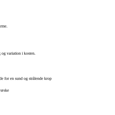
arme.
og variation i kosten.
de for en sund og strålende krop
 væske