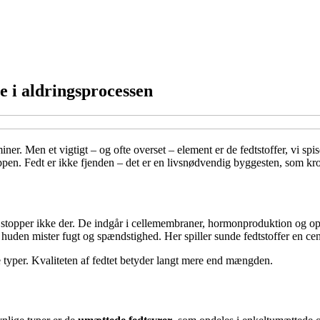
te i aldringsprocessen
ner. Men et vigtigt – og ofte overset – element er de fedtstoffer, vi spi
roppen. Fedt er ikke fjenden – det er en livsnødvendig byggesten, som k
on stopper ikke der. De indgår i cellemembraner, hormonproduktion og op
en mister fugt og spændstighed. Her spiller sunde fedtstoffer en centr
 typer. Kvaliteten af fedtet betyder langt mere end mængden.