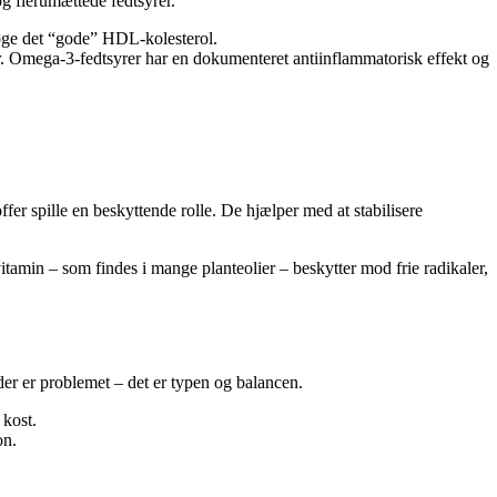
g flerumættede fedtsyrer.
 øge det “gode” HDL-kolesterol.
er. Omega-3-fedtsyrer har en dokumenteret antiinflammatorisk effekt og
ffer spille en beskyttende rolle. De hjælper med at stabilisere
itamin – som findes i mange planteolier – beskytter mod frie radikaler,
 der er problemet – det er typen og balancen.
 kost.
on.