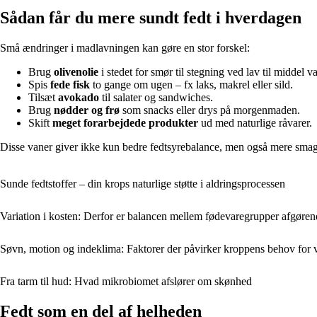
Sådan får du mere sundt fedt i hverdagen
Små ændringer i madlavningen kan gøre en stor forskel:
Brug
olivenolie
i stedet for smør til stegning ved lav til middel v
Spis
fede fisk
to gange om ugen – fx laks, makrel eller sild.
Tilsæt
avokado
til salater og sandwiches.
Brug
nødder og frø
som snacks eller drys på morgenmaden.
Skift
meget forarbejdede produkter
ud med naturlige råvarer.
Disse vaner giver ikke kun bedre fedtsyrebalance, men også mere smag 
Sunde fedtstoffer – din krops naturlige støtte i aldringsprocessen
Variation i kosten: Derfor er balancen mellem fødevaregrupper afgøren
Søvn, motion og indeklima: Faktorer der påvirker kroppens behov for
Fra tarm til hud: Hvad mikrobiomet afslører om skønhed
Fedt som en del af helheden