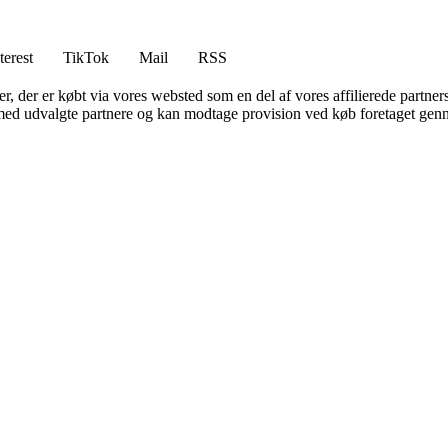
terest
TikTok
Mail
RSS
ter, der er købt via vores websted som en del af vores affilierede partne
med udvalgte partnere og kan modtage provision ved køb foretaget gennem