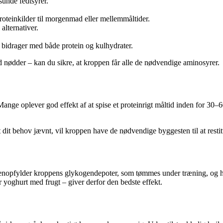
sunde fedtsyrer.
oteinkilder til morgenmad eller mellemmåltider.
alternativer.
bidrager med både protein og kulhydrater.
d nødder – kan du sikre, at kroppen får alle de nødvendige aminosyrer.
 Mange oplever god effekt af at spise et proteinrigt måltid inden for 3
dit behov jævnt, vil kroppen have de nødvendige byggesten til at restit
De genopfylder kroppens glykogendepoter, som tømmes under træning, og 
er yoghurt med frugt – giver derfor den bedste effekt.