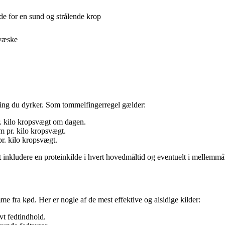
de for en sund og strålende krop
 væske
æning du dyrker. Som tommelfingerregel gælder:
r. kilo kropsvægt om dagen.
 pr. kilo kropsvægt.
pr. kilo kropsvægt.
t inkludere en proteinkilde i hvert hovedmåltid og eventuelt i mellemmål
e fra kød. Her er nogle af de mest effektive og alsidige kilder:
vt fedtindhold.