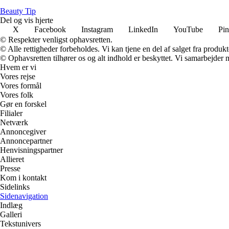
B
eauty
T
ip
Del og vis hjerte
X
Facebook
Instagram
LinkedIn
YouTube
Pin
© Respekter venligst ophavsretten.
© Alle rettigheder forbeholdes. Vi kan tjene en del af salget fra produk
© Ophavsretten tilhører os og alt indhold er beskyttet. Vi samarbejder 
Hvem er vi
Vores rejse
Vores formål
Vores folk
Gør en forskel
Filialer
Netværk
Annoncegiver
Annoncepartner
Henvisningspartner
Allieret
Presse
Kom i kontakt
Sidelinks
Sidenavigation
Indlæg
Galleri
Tekstunivers