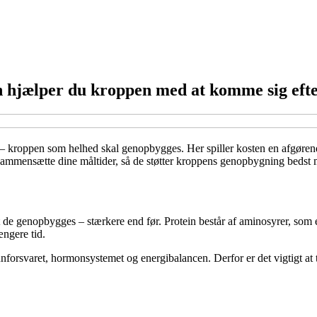
an hjælper du kroppen med at komme sig eft
– kroppen som helhed skal genopbygges. Her spiller kosten en afgørende ro
 sammensætte dine måltider, så de støtter kroppens genopbygning bedst 
at de genopbygges – stærkere end før. Protein består af aminosyrer, som
ængere tid.
orsvaret, hormonsystemet og energibalancen. Derfor er det vigtigt at 