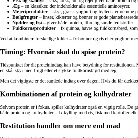
Fisk og skaldyr
– laks, torsk, tun og rejer giver både protein og 
Æg
– en klassiker, der indeholder alle essentielle aminosyrer.
Mejeriprodukter
– skyr, græsk yoghurt og hytteost er nemme pr
Bælgfrugter
– linser, kikærter og bønner er gode plantebaserede 
Nødder og frø
– giver både protein, fibre og sunde fedtstoffer.
Fuldkornsprodukter
– fx quinoa, havre og fuldkornsbrød, som 
Ved at kombinere forskellige kilder – fx bønner og ris eller yoghurt me
Timing: Hvornår skal du spise protein?
Tidspunktet for dit proteinindtag kan have betydning for restitutionen.
en skål skyr med frugt eller et stykke fuldkornsbrød med æg.
Men det vigtigste er det samlede indtag over dagen. Hvis du får dækket 
Kombinationen af protein og kulhydrater
Selvom protein er i fokus, spiller kulhydrater også en vigtig rolle. 
både protein og kulhydrater – fx kylling med ris, fisk med kartofler ell
Restitution handler om mere end mad