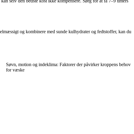
 kan selv den bedste kost ikke kompensere. Sørg for at få 7–9 timers
regelmæssigt og kombinere med sunde kulhydrater og fedtstoffer, kan du
Søvn, motion og indeklima: Faktorer der påvirker kroppens behov
for væske