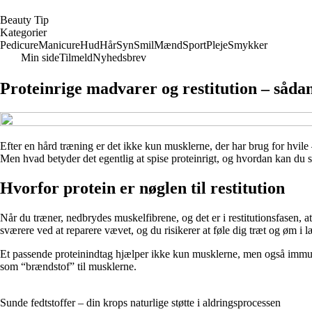
B
eauty
T
ip
Kategorier
Pedicure
Manicure
Hud
Hår
Syn
Smil
Mænd
Sport
Pleje
Smykker
Min side
Tilmeld
Nyhedsbrev
Proteinrige madvarer og restitution – såd
Efter en hård træning er det ikke kun musklerne, der har brug for hvile 
Men hvad betyder det egentlig at spise proteinrigt, og hvordan kan du
Hvorfor protein er nøglen til restitution
Når du træner, nedbrydes muskelfibrene, og det er i restitutionsfasen, 
sværere ved at reparere vævet, og du risikerer at føle dig træt og øm i l
Et passende proteinindtag hjælper ikke kun musklerne, men også immunf
som “brændstof” til musklerne.
Sunde fedtstoffer – din krops naturlige støtte i aldringsprocessen