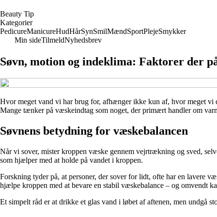
B
eauty
T
ip
Kategorier
Pedicure
Manicure
Hud
Hår
Syn
Smil
Mænd
Sport
Pleje
Smykker
Min side
Tilmeld
Nyhedsbrev
Søvn, motion og indeklima: Faktorer der p
Hvor meget vand vi har brug for, afhænger ikke kun af, hvor meget vi dri
Mange tænker på væskeindtag som noget, der primært handler om varme 
Søvnens betydning for væskebalancen
Når vi sover, mister kroppen væske gennem vejrtrækning og sved, selvom
som hjælper med at holde på vandet i kroppen.
Forskning tyder på, at personer, der sover for lidt, ofte har en lave
hjælpe kroppen med at bevare en stabil væskebalance – og omvendt kan 
Et simpelt råd er at drikke et glas vand i løbet af aftenen, men undgå s