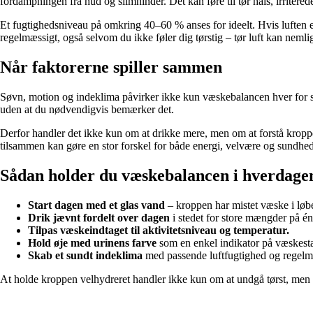
fordampningen fra hud og slimhinder. Det kan føre til tør hals, irriter
Et fugtighedsniveau på omkring 40–60 % anses for ideelt. Hvis luften er me
regelmæssigt, også selvom du ikke føler dig tørstig – tør luft kan nem
Når faktorerne spiller sammen
Søvn, motion og indeklima påvirker ikke kun væskebalancen hver for si
uden at du nødvendigvis bemærker det.
Derfor handler det ikke kun om at drikke mere, men om at forstå kroppen
tilsammen kan gøre en stor forskel for både energi, velvære og sundhed
Sådan holder du væskebalancen i hverdage
Start dagen med et glas vand
– kroppen har mistet væske i løbe
Drik jævnt fordelt over dagen
i stedet for store mængder på é
Tilpas væskeindtaget til aktivitetsniveau og temperatur.
Hold øje med urinens farve
som en enkel indikator på væskesta
Skab et sundt indeklima
med passende luftfugtighed og regelm
At holde kroppen velhydreret handler ikke kun om at undgå tørst, men om