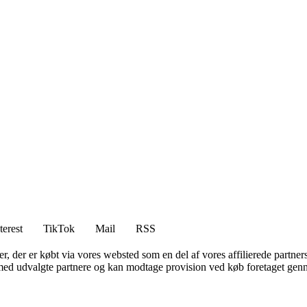
terest
TikTok
Mail
RSS
ter, der er købt via vores websted som en del af vores affilierede partne
med udvalgte partnere og kan modtage provision ved køb foretaget gennem