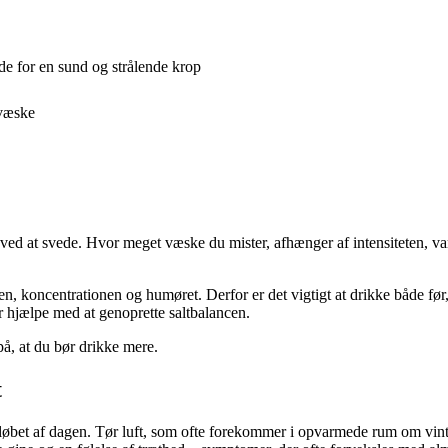
de for en sund og strålende krop
 væske
d ved at svede. Hvor meget væske du mister, afhænger af intensiteten,
, koncentrationen og humøret. Derfor er det vigtigt at drikke både fø
r hjælpe med at genoprette saltbalancen.
på, at du bør drikke mere.
t
 løbet af dagen. Tør luft, som ofte forekommer i opvarmede rum om vin