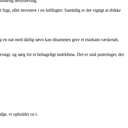
lmindelig dehydrering.
ugt, eller investere i en luftfugter. Samtidig er det vigtigt at drikke
og en nat med dårlig søvn kan tilsammen give et markant væsketab,
igt, og sørg for et behageligt indeklima. Det er små justeringer, der
ljø, vi opholder os i.