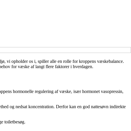
ø, vi opholder os i, spiller alle en rolle for kroppens væskebalance.
ov for væske af langt flere faktorer i hverdagen.
kroppens hormonelle regulering af væske, især hormonet vasopressin,
thed og nedsat koncentration. Derfor kan en god nattesøvn indirekte
ge toiletbesøg.