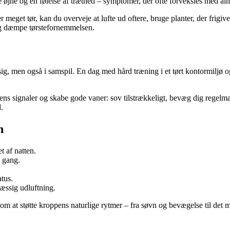
ede øjne og en følelse af træthed – symptomer, der ofte forveksles med a
get tør, kan du overveje at lufte ud oftere, bruge planter, der frigiver f
lig dæmpe tørstefornemmelsen.
g, men også i samspil. En dag med hård træning i et tørt kontormiljø 
s signaler og skabe gode vaner: sov tilstrækkeligt, bevæg dig regelmæss
.
n
t af natten.
n gang.
tus.
æssig udluftning.
 at støtte kroppens naturlige rytmer – fra søvn og bevægelse til det mi