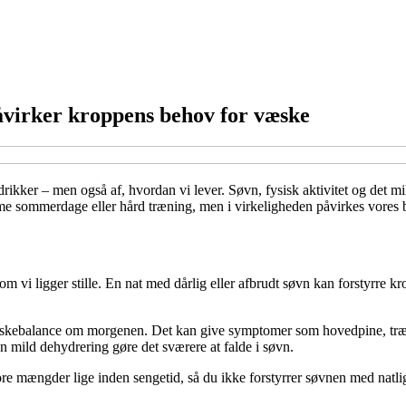
åvirker kroppens behov for væske
kker – men også af, hvordan vi lever. Søvn, fysisk aktivitet og det milj
sommerdage eller hård træning, men i virkeligheden påvirkes vores beh
 vi ligger stille. En nat med dårlig eller afbrudt søvn kan forstyrre 
re væskebalance om morgenen. Det kan give symptomer som hovedpine, træ
mild dehydrering gøre det sværere at falde i søvn.
tore mængder lige inden sengetid, så du ikke forstyrrer søvnen med natli