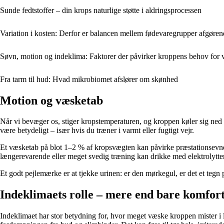
Sunde fedtstoffer – din krops naturlige støtte i aldringsprocessen
Variation i kosten: Derfor er balancen mellem fødevaregrupper afgøren
Søvn, motion og indeklima: Faktorer der påvirker kroppens behov for
Fra tarm til hud: Hvad mikrobiomet afslører om skønhed
Motion og væsketab
Når vi bevæger os, stiger kropstemperaturen, og kroppen køler sig ne
være betydeligt – især hvis du træner i varmt eller fugtigt vejr.
Et væsketab på blot 1–2 % af kropsvægten kan påvirke præstationsevnen
længerevarende eller meget svedig træning kan drikke med elektrolytte
Et godt pejlemærke er at tjekke urinen: er den mørkegul, er det et tegn 
Indeklimaets rolle – mere end bare komfor
Indeklimaet har stor betydning for, hvor meget væske kroppen mister i