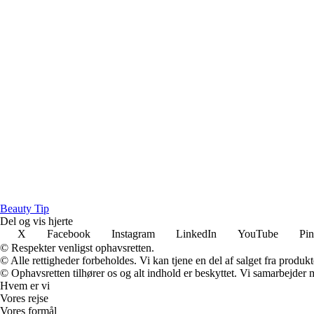
B
eauty
T
ip
Del og vis hjerte
X
Facebook
Instagram
LinkedIn
YouTube
Pin
© Respekter venligst ophavsretten.
© Alle rettigheder forbeholdes. Vi kan tjene en del af salget fra produk
© Ophavsretten tilhører os og alt indhold er beskyttet. Vi samarbejder 
Hvem er vi
Vores rejse
Vores formål