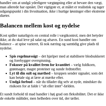
handler om at undgå yderligere vægtøgning eller at bevare den vægt,
man allerede har opnået. Det vigtigste er, at målet er realistisk og tager
udgangspunkt i din livssituation, ikke i hurtige løsninger eller ekstreme
diæter.
Balancen mellem kost og nydelse
Kost spiller naturligvis en central rolle i vægtkontrol, men det betyder
ikke, at du skal leve på salat og afsavn. En sund kost handler om
balance – at spise varieret, få nok næring og samtidig give plads til
nydelse.
Spis regelmæssigt
– det hjælper med at stabilisere blodsukkeret
og forebygger overspisning.
Fokuser på kvalitet frem for kvantitet
– vælg fuldkorn,
grøntsager, magre proteiner og sunde fedtstoffer.
Lyt til din sult og mæthed
– kroppen sender signaler, som det
kan betale sig at lære at mærke efter.
Undgå forbud
– når du tillader dig selv at nyde, mindsker du
risikoen for at falde i “alt eller intet”-fælden.
Et sundt forhold til mad handler i høj grad om fleksibilitet. Det er ikke
de enkelte måltider, men helheden over tid, der tæller.