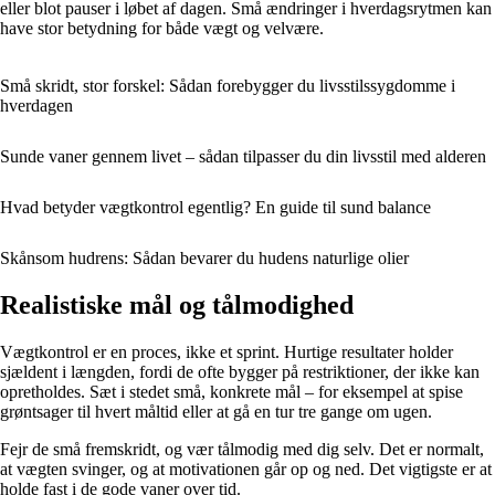
eller blot pauser i løbet af dagen. Små ændringer i hverdagsrytmen kan
have stor betydning for både vægt og velvære.
Små skridt, stor forskel: Sådan forebygger du livsstilssygdomme i
hverdagen
Sunde vaner gennem livet – sådan tilpasser du din livsstil med alderen
Hvad betyder vægtkontrol egentlig? En guide til sund balance
Skånsom hudrens: Sådan bevarer du hudens naturlige olier
Realistiske mål og tålmodighed
Vægtkontrol er en proces, ikke et sprint. Hurtige resultater holder
sjældent i længden, fordi de ofte bygger på restriktioner, der ikke kan
opretholdes. Sæt i stedet små, konkrete mål – for eksempel at spise
grøntsager til hvert måltid eller at gå en tur tre gange om ugen.
Fejr de små fremskridt, og vær tålmodig med dig selv. Det er normalt,
at vægten svinger, og at motivationen går op og ned. Det vigtigste er at
holde fast i de gode vaner over tid.