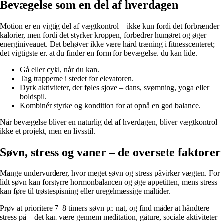
Bevægelse som en del af hverdagen
Motion er en vigtig del af vægtkontrol – ikke kun fordi det forbrænder
kalorier, men fordi det styrker kroppen, forbedrer humøret og øger
energiniveauet. Det behøver ikke være hård træning i fitnesscenteret;
det vigtigste er, at du finder en form for bevægelse, du kan lide.
Gå eller cykl, når du kan.
Tag trapperne i stedet for elevatoren.
Dyrk aktiviteter, der føles sjove – dans, svømning, yoga eller
boldspil.
Kombinér styrke og kondition for at opnå en god balance.
Når bevægelse bliver en naturlig del af hverdagen, bliver vægtkontrol
ikke et projekt, men en livsstil.
Søvn, stress og vaner – de oversete faktorer
Mange undervurderer, hvor meget søvn og stress påvirker vægten. For
lidt søvn kan forstyrre hormonbalancen og øge appetitten, mens stress
kan føre til trøstespisning eller uregelmæssige måltider.
Prøv at prioritere 7–8 timers søvn pr. nat, og find måder at håndtere
stress på – det kan være gennem meditation, gåture, sociale aktiviteter