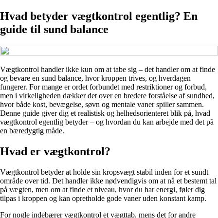
Hvad betyder vægtkontrol egentlig? En
guide til sund balance
Vægtkontrol handler ikke kun om at tabe sig – det handler om at finde
og bevare en sund balance, hvor kroppen trives, og hverdagen
fungerer. For mange er ordet forbundet med restriktioner og forbud,
men i virkeligheden dækker det over en bredere forståelse af sundhed,
hvor både kost, bevægelse, søvn og mentale vaner spiller sammen.
Denne guide giver dig et realistisk og helhedsorienteret blik på, hvad
vægtkontrol egentlig betyder – og hvordan du kan arbejde med det på
en bæredygtig måde.
Hvad er vægtkontrol?
Vægtkontrol betyder at holde sin kropsvægt stabil inden for et sundt
område over tid. Det handler ikke nødvendigvis om at nå et bestemt tal
på vægten, men om at finde et niveau, hvor du har energi, føler dig
tilpas i kroppen og kan opretholde gode vaner uden konstant kamp.
For nogle indebærer vægtkontrol et vægttab, mens det for andre