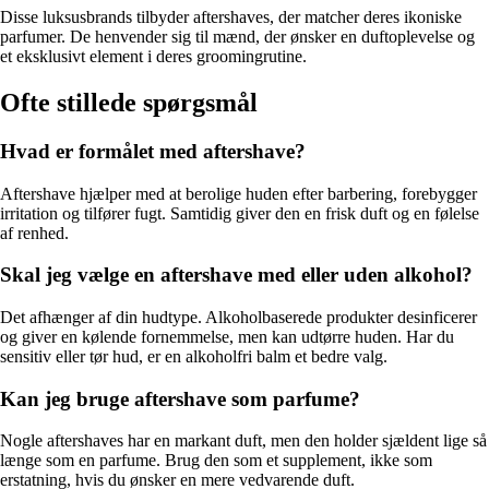
Disse luksusbrands tilbyder aftershaves, der matcher deres ikoniske
parfumer. De henvender sig til mænd, der ønsker en duftoplevelse og
et eksklusivt element i deres groomingrutine.
Ofte stillede spørgsmål
Hvad er formålet med aftershave?
Aftershave hjælper med at berolige huden efter barbering, forebygger
irritation og tilfører fugt. Samtidig giver den en frisk duft og en følelse
af renhed.
Skal jeg vælge en aftershave med eller uden alkohol?
Det afhænger af din hudtype. Alkoholbaserede produkter desinficerer
og giver en kølende fornemmelse, men kan udtørre huden. Har du
sensitiv eller tør hud, er en alkoholfri balm et bedre valg.
Kan jeg bruge aftershave som parfume?
Nogle aftershaves har en markant duft, men den holder sjældent lige så
længe som en parfume. Brug den som et supplement, ikke som
erstatning, hvis du ønsker en mere vedvarende duft.