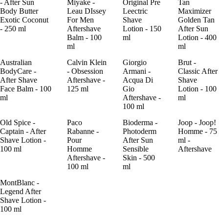
- After Sun
Miyake -
Original Pre
Tan
Body Butter
Leau DIssey
Leectric
Maximizer
Exotic Coconut
For Men
Shave
Golden Tan
- 250 ml
Aftershave
Lotion - 150
After Sun
Balm - 100
ml
Lotion - 400
ml
ml
Australian
Calvin Klein
Giorgio
Brut -
BodyCare -
- Obsession
Armani -
Classic After
After Shave
Aftershave -
Acqua Di
Shave
Face Balm - 100
125 ml
Gio
Lotion - 100
ml
Aftershave -
ml
100 ml
Old Spice -
Paco
Bioderma -
Joop - Joop!
Captain - After
Rabanne -
Photoderm
Homme - 75
Shave Lotion -
Pour
After Sun
ml -
100 ml
Homme
Sensible
Aftershave
Aftershave -
Skin - 500
100 ml
ml
MontBlanc -
Legend After
Shave Lotion -
100 ml