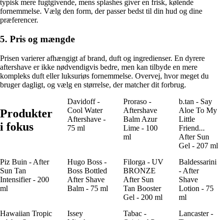
typisk mere fugtgivende, mens splashes giver en frisk, kølende
fornemmelse. Vælg den form, der passer bedst til din hud og dine
præferencer.
5. Pris og mængde
Prisen varierer afhængigt af brand, duft og ingredienser. En dyrere
aftershave er ikke nødvendigvis bedre, men kan tilbyde en mere
kompleks duft eller luksuriøs fornemmelse. Overvej, hvor meget du
bruger dagligt, og vælg en størrelse, der matcher dit forbrug.
Davidoff -
Proraso -
b.tan - Say
Cool Water
Aftershave
Aloe To My
Produkter
Aftershave -
Balm Azur
Little
i fokus
75 ml
Lime - 100
Friend...
ml
After Sun
Gel - 207 ml
Piz Buin - After
Hugo Boss -
Filorga - UV
Baldessarini
Sun Tan
Boss Bottled
BRONZE
- After
Intensifier - 200
After Shave
After Sun
Shave
ml
Balm - 75 ml
Tan Booster
Lotion - 75
Gel - 200 ml
ml
Hawaiian Tropic
Issey
Tabac -
Lancaster -