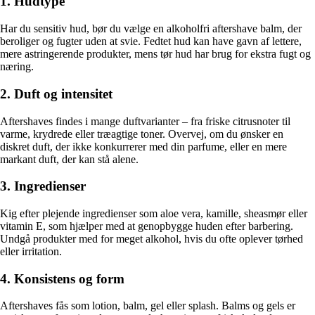
1. Hudtype
Har du sensitiv hud, bør du vælge en alkoholfri aftershave balm, der
beroliger og fugter uden at svie. Fedtet hud kan have gavn af lettere,
mere astringerende produkter, mens tør hud har brug for ekstra fugt og
næring.
2. Duft og intensitet
Aftershaves findes i mange duftvarianter – fra friske citrusnoter til
varme, krydrede eller træagtige toner. Overvej, om du ønsker en
diskret duft, der ikke konkurrerer med din parfume, eller en mere
markant duft, der kan stå alene.
3. Ingredienser
Kig efter plejende ingredienser som aloe vera, kamille, sheasmør eller
vitamin E, som hjælper med at genopbygge huden efter barbering.
Undgå produkter med for meget alkohol, hvis du ofte oplever tørhed
eller irritation.
4. Konsistens og form
Aftershaves fås som lotion, balm, gel eller splash. Balms og gels er