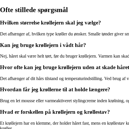
Ofte stillede spørgsmål
Hvilken størrelse krøllejern skal jeg vælge?
Det afhænger af, hvilken type krøller du ønsker. Smalle tønder giver små,
Kan jeg bruge krøllejern i vådt hår?
Nej, håret skal være helt tørt, før du bruger krøllejern. Varmen kan ska
Hvor ofte kan jeg bruge krøllejern uden at skade håre
Det afhænger af dit hårs tilstand og temperaturindstilling. Ved brug af
Hvordan får jeg krøllerne til at holde længere?
Brug en let mousse eller varmeaktiveret stylingcreme inden krølning, og
Hvad er forskellen på krøllejern og krøllestav?
Et krøllejern har en klemme, der holder håret fast, mens en krøllestav kr
krøller.