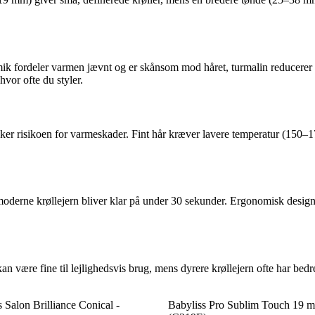
k fordeler varmen jævnt og er skånsom mod håret, turmalin reducerer sta
 hvor ofte du styler.
ker risikoen for varmeskader. Fint hår kræver lavere temperatur (150–17
moderne krøllejern bliver klar på under 30 sekunder. Ergonomisk design
kan være fine til lejlighedsvis brug, mens dyrere krøllejern ofte har b
 Salon Brilliance Conical -
Babyliss Pro Sublim Touch 19 m