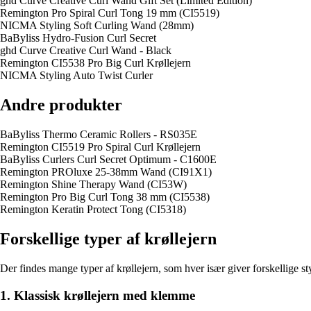
ghd Curve Creative Curl Wand Gift Set (Limited Edition)
Remington Pro Spiral Curl Tong 19 mm (CI5519)
NICMA Styling Soft Curling Wand (28mm)
BaByliss Hydro-Fusion Curl Secret
ghd Curve Creative Curl Wand - Black
Remington CI5538 Pro Big Curl Krøllejern
NICMA Styling Auto Twist Curler
Andre produkter
BaByliss Thermo Ceramic Rollers - RS035E
Remington CI5519 Pro Spiral Curl Krøllejern
BaByliss Curlers Curl Secret Optimum - C1600E
Remington PROluxe 25-38mm Wand (CI91X1)
Remington Shine Therapy Wand (CI53W)
Remington Pro Big Curl Tong 38 mm (CI5538)
Remington Keratin Protect Tong (CI5318)
Forskellige typer af krøllejern
Der findes mange typer af krøllejern, som hver især giver forskellige s
1. Klassisk krøllejern med klemme