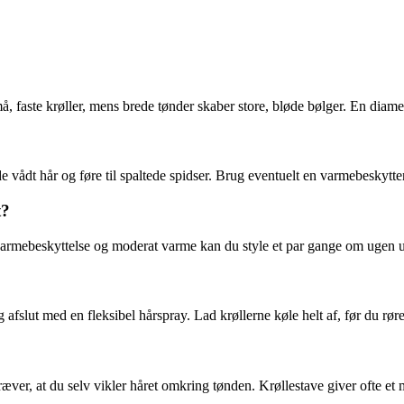
 faste krøller, mens brede tønder skaber store, bløde bølger. En diameter
de vådt hår og føre til spaltede spidser. Brug eventuelt en varmebeskytte
t?
 varmebeskyttelse og moderat varme kan du style et par gange om ugen ud
 afslut med en fleksibel hårspray. Lad krøllerne køle helt af, før du rø
æver, at du selv vikler håret omkring tønden. Krøllestave giver ofte et m