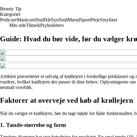
B
eauty
T
ip
Kategorier
Pedicure
Manicure
Hud
Hår
Syn
Smil
Mænd
Sport
Pleje
Smykker
Min side
Tilmeld
Nyhedsbrev
Guide: Hvad du bør vide, før du vælger krø
Artiklen præsenterer et udvalg af krøllejern i forskellige prisklasser o
vurdere, hvilket krøllejern der passer til dine behov. Oplysningerne om 
neutralt overblik.
Faktorer at overveje ved køb af krøllejern
Når du vælger et krøllejern, bør du tage højde for både funktionalitet, 
1. Tønde-størrelse og form
Tøndens diameter har stor betydning for resultatet. En smal tønde (10–