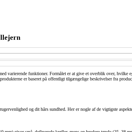
llejern
g med varierende funktioner. Formålet er at give et overblik over, hvilke
produkterne er baseret på offentligt tilgængelige beskrivelser fra produ
brugervenlighed og dit hårs sundhed. Her er nogle af de vigtigste aspekte
19 mm) giver små, definerede krøller, mens en bredere tønde (25–38 mm)