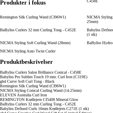
C458E
Produkter i fokus
Remington Silk Curling Wand (CI96W1)
NICMA Styling 
25mm)
BaByliss Curlers 32 mm Curling Tong - C452E
Babyliss Defin
(1 stk)
NICMA Styling Soft Curling Wand (28mm)
BaByliss Hydro-
NICMA Styling Auto Twist Curler
Produktbeskrivelser
BaByliss Curlers Salon Brilliance Conical - C458E
Babyliss Pro Sublim Touch 19 mm. Curl Iron (C319E)
ghd Curve Soft Curl Tong - Black
Remington Silk Curling Wand (CI96W1)
NICMA Styling Conical Curling Wand (14-25mm)
ELEVEN Australia Curl Iron
REMINGTON Krøllejern CI5408 Mineral Glow
BaByliss Curlers 32 mm Curling Tong - C452E
Babyliss Defined Curls 16mm Krøllejern C271E (1 stk)