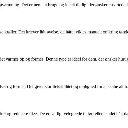
opvarmning. Det er nemt at bruge og ideelt til dig, der ønsker ensartede 
øse krøller. Det kræver lidt øvelse, da håret vikles manuelt omkring tø
det varmes op og formes. Denne type er ideel for dem, der ønsker hurtig
er og former. Det giver stor fleksibilitet og mulighed for at skabe alt fra
et og reducere frizz. De er særligt velegnede til tørt eller skadet hår, 