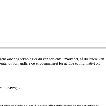
 egenskaber og teknologier du kan forvente i markedet, så du lettere kan
center og forhandlere og er opsummeret for at give et informativt og
r at overveje.
 skaber bløde bølger. Koniske eller spiralformede tønder giver et